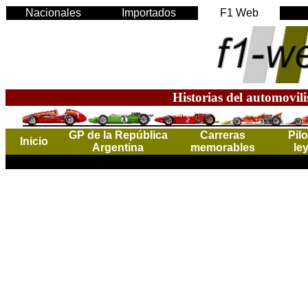
Nacionales
Importados
F1 Web
Historias del automovil
GP de la República
Carreras
Pil
Inicio
Argentina
memorables
le