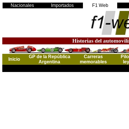
Nacionales
Importados
F1 Web
Historias del automovil
GP de la República
Carreras
Pil
Inicio
Argentina
memorables
le