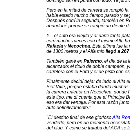
domingo salí en punta con todo. Te juro
Pero en la mitad de carrera se rompió la
había estado mucho tiempo parado y se
Después corrí la segunda, también en Ret
abandoné porque se rompió un diente de
Y... el auto era viejito y al darle tanta
corrí muchas veces con el mismo Alfa hast
Rafaela
y
Necochea
. Esta última fue l
de 1300 metros y el Alfa mío
llegó a 267
También gané en
Palermo
, el día de la
alcanzado: el título de doble campeón,
carretera con el Ford y el de pista con es
Finalmente decidí dejar de lado al Alfa
Bell Ville, porque estaba dando muchas v
la carrera anterior en Necochea, donde
este tipo, me di cuenta que el Príncipe B
eso era dar ventaja. Por esta razón junt
auto definitivamente."
"El destino final de ese glorioso
Alfa Ro
venderlo, pero en un momento necesitab
del club. Y como se trataba del ACA se l