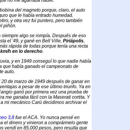
 que no me agarraba nadie.
 bobina del magneto porque, claro, el auto
guro que le había entrado humedad.
iro, y otra vez fui puntero, pero también
l piñón.
 pata siempre algo se rompía. Después de eso
a el '49, y gané en Bell Ville,
Piriápolis
,
a más rápida de todas porque tenía una recta
 km/h en lo derecho
.
 lluvia, y en 1949 conseguí lo que nadie había
 ya que había ganado el campeonato de
te auto.
 el 20 de marzo de 1949 después de ganar en
entajas a pesar de ese último triunfo. Ya en
 Fangio ganó por primera vez una prueba de
ira me ganaba fácil con la Maserati cortita. Y
o a mi mecánico Carú decidimos archivar el
meo 3,8
fue el ACA. Yo nunca pensé en
a el dinero y vinieron a comprármelo gente
os vendí en 85.000 pesos, pero resulta que