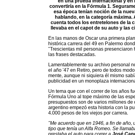
en una prueba internacional y en l
convertiría en la Fórmula 1. Segurame
esa época tenían noción de la nuev
hablando, en la categoría máxima.
cuenta todos los entretelones de la 
llevaba en el capot de su auto y las
En las manos de Oscar una primera plana 
histórica carrera del 49 en Palermo dond
"Trescientas mil personas presenciaron 
las frases destacadas.
Lamentablemente su archivo personal no 
el año '47 en Retiro, pero de todos mod
mente, aunque ni siquiera él mismo sabía
publicidad en un monoplaza internaciona
Un tema que con el correr de los años fu
Fórmula Uno al tope máximo de las espec
presupuestos son de varios millones de d
argentino empezó esta historia con la p
4.000 pesos de los viejos por carrera.
"Me acuerdo que en 1946, a fin de año,
tipo que tenía un Alfa Romeo. Se llama
prestaba el auto para correr a
José Canc