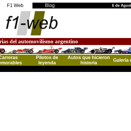
F1 Web
Blog
6 de Agos
rias del automovilismo argentino
Carreras
Pilotos de
Autos que hicieron
Galería 
morables
leyenda
historia