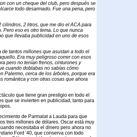
aron con un cheque del club, pero después se
 Balcarce todo desarmado. Fue una pena, pero
 cilindros, 2 litros, que me dio el ACA para
o. Pero eso es otro tema. Lo que nunca
ipo que llevaba publicidad en uno de esos
de tantos millones que asustan a todo el
uello. Era muy peligroso correr con esos
a pero no tenían frenos, cinturones y
que cuando doblabas no sabías cómo
en Palermo, cerca de los árboles, porque era
ás romántica y con otras cosas que ahora
áculo que tiene gran prestigio en todo el
 que se invierten en publicidad, tanto para
ipos.
ecimiento de Parmalat a Lauda para que
os tres millones de dólares. Oscar está muy
 cuando necesitaba el dinero pero ahora no
ndario Ford '40, que conserva con todo