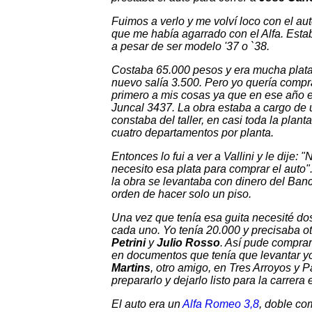
Fuimos a verlo y me volví loco con el au
que me había agarrado con el Alfa. Estaba
a pesar de ser modelo '37 o `38.
Costaba 65.000 pesos y era mucha plata
nuevo salía 3.500. Pero yo quería compra
primero a mis cosas ya que en ese año e
Juncal 3437. La obra estaba a cargo de 
constaba del taller, en casi toda la plan
cuatro departamentos por planta.
Entonces lo fui a ver a Vallini y le dije
necesito esa plata para comprar el auto"
la obra se levantaba con dinero del Banco
orden de hacer solo un piso.
Una vez que tenía esa guita necesité d
cada uno. Yo tenía 20.000 y precisaba o
Petrini
y
Julio Rosso
. Así pude comprar
en documentos que tenía que levantar yo.
Martins
, otro amigo, en Tres Arroyos y Pa
prepararlo y dejarlo listo para la carrera 
El auto era un
Alfa Romeo 3,8
, doble co