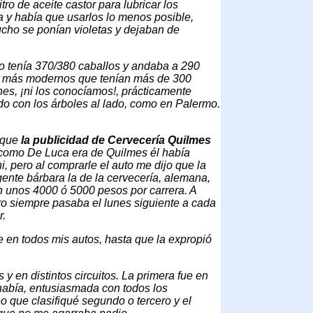
itro de aceite castor para lubricar los
 y había que usarlos lo menos posible,
ucho se ponían violetas y dejaban de
to tenía 370/380 caballos y andaba a 290
os más modernos que tenían más de 300
nes, ¡ni los conocíamos!, prácticamente
do con los árboles al lado, como en Palermo.
o que
la publicidad de Cervecería Quilmes
 como De Luca era de Quilmes él había
 pero al comprarle el auto me dijo que la
gente bárbara la de la cervecería, alemana,
n unos 4000 ó 5000 pesos por carrera. A
ro siempre pasaba el lunes siguiente a cada
r.
ve en todos mis autos, hasta que la expropió
 en distintos circuitos. La primera fue en
 había, entusiasmada con todos los
o que clasifiqué segundo o tercero y el