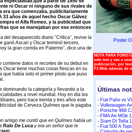
a especialidad,que a partir de 1950 se
nte ni Oscar ni ninguno de sus rivales de
a era que comenzaba, publicitariamente
 A 33 años de aquel hecho Oscar Gálvez
compra el Alfa Romeo, y la publicidad que
 cifras que se manejaban por ese entonces
del desaparecido diario "Crítica", revive la
Poster O
e ganó Ascari y Oscar terminó tercero,
hoy la gran corrida en Palermo", dice una de
NOTA PARA FORISTA
este test y vas a usa
contiene datos ni recortes de su debut en
publicación, por fav
os Oscar tiene muchas cosas frescas en su
F1-Web además de inc
 que había sido el primer piloto que puso
l.
e dominando la categoría y llevando a la
ialidades a nivel mundial. Hoy en día los
ólares, pero hace treinta y tres años este
ublicidad de Cerveza Quilmes que le pagaba
 un amigo me contó que en Quilmes había un
ba
Ralo De Luca
y era un señor que le
iani
.