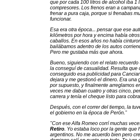
que por cada 100 litros de alcohol iba 1 l
compresores. Los frenos eran a campana
frenar a pura caja, porque si frenabas m
funcionar.
Esa era otra época... pensar que ese au
kilómetros por hora y encima había otr
caballos. En esos años no había cinturo
bailábamos adentro de los autos corrien
Pero me gustaba más que ahora.
Bueno, siguiendo con el relato recuerd
la conseguí de casualidad. Resulta que
conseguido esa publicidad para Canciani,
dejara y me gestionó el dinero. Era una 
por supuesto, y finalmente arreglamos e
veces me daban cuatro y otras cinco, pe
carrera y tenía el cheque listo para cobra
Después, con el correr del tiempo, la tu
el gobierno en la época de Perón."
"Con ese Alfa Romeo corrí muchas veces y
Retiro
. Yo estaba loco por la gente que
argentinos. No me acuerdo bien pero cre