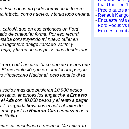
to. Esa noche no pude dormir de la locura
 intacto, como nuevito, y tenía todo original
, calculá que en ese entonces un Ford
rlo de cualquier forma. Por eso recurrí
staba construyendo mi nuevo taller en
un ingeniero amigo llamado Vallini y
ta baja, y luego de dos pisos más donde irían
: "Negro, cortó un piso, hacé uno de menos que
. El me contestó que era una locura porque
 Hipotecario Nacional, pero igual le di la
os socios más que pusieran 10.000 pesos
tro tanto, entonces los enganché a
Ernesto
 el Alfa con 40.000 pesos y el resto a pagar
 Enseguida llevamos el auto al taller de
rral, y junto a
Ricardo Carú
empezamos a
en Retiro.
mpresor, impulsado a metanol. Me acuerdo