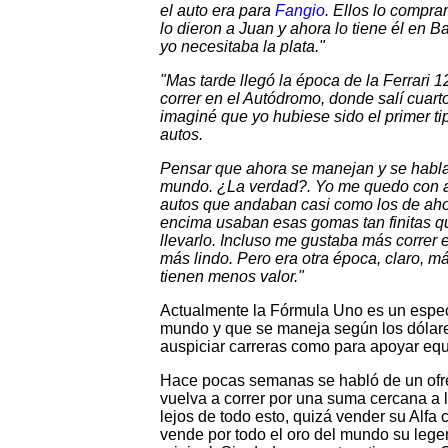
el auto era para
Fangio
. Ellos lo compr
lo dieron a Juan y ahora lo tiene él en
yo necesitaba la plata."
"Mas tarde llegó la época de la Ferrari 12
correr en el Autódromo, donde salí cuart
imaginé que yo hubiese sido el primer t
autos.
Pensar que ahora se manejan y se habla 
mundo. ¿La verdad?. Yo me quedo con aq
autos que andaban casi como los de ahor
encima usaban esas gomas tan finitas 
llevarlo. Incluso me gustaba más correr 
más lindo. Pero era otra época, claro, m
tienen menos valor."
Actualmente la Fórmula Uno es un espect
mundo y que se maneja según los dólares
auspiciar carreras como para apoyar equ
Hace pocas semanas se habló de un ofr
vuelva a correr por una suma cercana a l
lejos de todo esto, quizá vender su Alfa
vende por todo el oro del mundo su lege