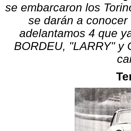
se embarcaron los Torin
se darán a conocer 
adelantamos 4 que y
BORDEU, "LARRY" y C
ca
Te