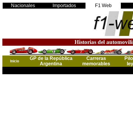
Nacionales
Importados
F1 Web
Historias del automovil
GP de la República
Carreras
Pil
Inicio
Argentina
memorables
le