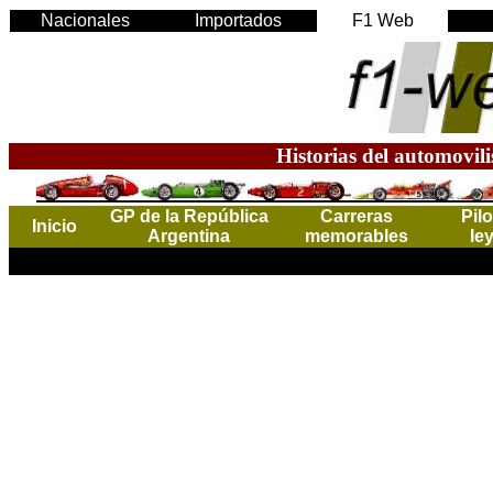
Nacionales
Importados
F1 Web
Historias del automovil
GP de la República
Carreras
Pil
Inicio
Argentina
memorables
le