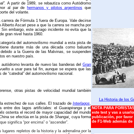
al”.
A partir de 1989, se rebautiza como Autódromo
onor al par de
hermanos y pilotos argentinos
que
orte del volante.
a carrera de Fórmula 1 fuera de Europa. Vale decirse
no Alberto Ascari pese a que la carrera se mancha por
 Sin embargo, este aciago incidente no evita que la
de gran nivel hasta 1960.
categoría del automovilismo mundial a esta pista de
ntiene durante más de una década como baluarte
 debido a la Guerra de las Malvinas, se suspenden
tos en nuestro país.
e autódromo levanta de nuevo las banderas del
Gran
vuelto a usar para tal fin, aunque se espera que las
s de “catedral” del automovilismo nacional.
ense, otras pistas de velocidad mundial también
La Historia de los 
 la estrechez de sus calles. El trazado de
Interlagos
,
 entre dos lagos artificiales: el
Guarapiranga
y el
NOTA PARA FORISTAS,
olis
ostenta el record de mayor capacidad del mundo
este test y vas a usarl
China se efectúa en la pista de
Shangai
¸ cuya forma
publicación, por favor
de F1-Web además de in
 que significa “por encima” o “ascender”.
lugares repletos de la historia y la adrenalina por la