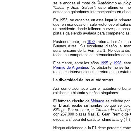
se le endosa el mote de
“Autódromo Municip
“Oscar y Juan Gálvez”
, esto último en h
cosechan galardones internacionales en el dep
En 1953, se organiza en este lugar la primer
que, en esa ocasión, sale victorioso el italia
un accidente donde fallecen nueve personas.
pista siga siendo avalada para competencias 
Posteriormente, en
1972
, retorna la máxima 
Buenos Aires. Su excelente diseño la ma
suramericano de la Fórmula 1. No obstante,
todas las competencias internacionales de au
Finalmente, entre los años
1995
y
1998
, ést
Premio de Argentina
. No obstante, no se ha 
recientes intervenciones le retornen su estatu
La diversidad de los autódromos
Así como acontece con el autódromo bonaer
exhiben su historia y señas singulares.
El famoso circuito de
Mónaco
es célebre por
en Brasil, recibe su nombre porque se ubica
Billings.
Por su parte, el
Circuito de Indianáp
con 257.000 plazas fijas. El Gran Premio de 
evoca la silueta del carácter chino
shang
(
上
)
Ningún aficionado a la F1 debe perderse estos 