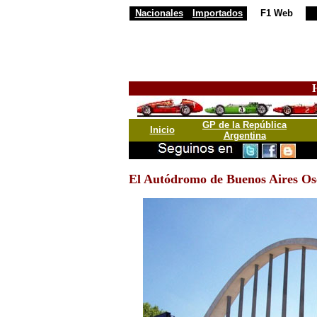
Nacionales
Importados
F1 Web
H
GP de la República
Inicio
Argentina
El Autódromo de Buenos Aires Os