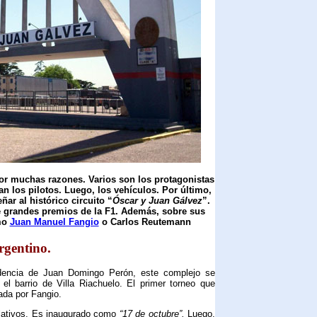
or muchas razones. Varios son los protagonistas
an los pilotos. Luego, los vehículos. Por último,
ar al histórico circuito “
Óscar y Juan Gálvez
”.
e grandes premios de la F1. Además, sobre sus
mo
Juan Manuel Fangio
o Carlos Reutemann
rgentino.
idencia de Juan Domingo Perón, este complejo se
 el barrio de Villa Riachuelo. El primer torneo que
ada por Fangio.
elativos. Es inaugurado como
“17 de octubre”.
Luego,