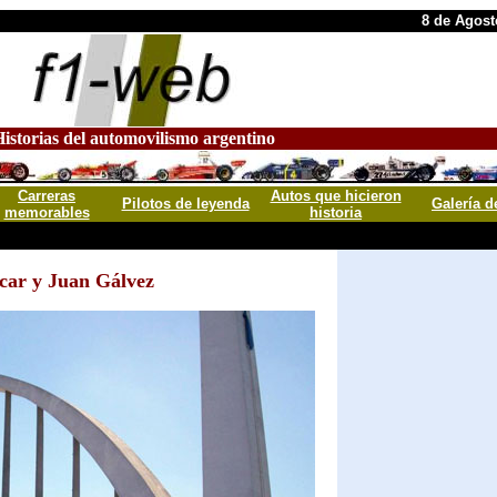
8 de Agost
istorias del automovilismo argentino
Carreras
Autos que hicieron
Pilotos de leyenda
Galería d
memorables
historia
car y Juan Gálvez